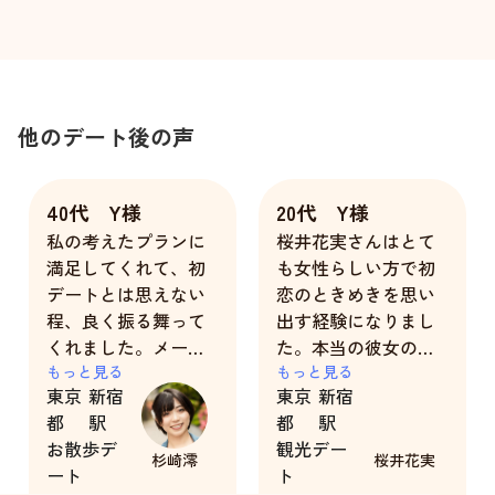
他のデート後の声
40代 Y様
20代 Y様
私の考えたプランに
桜井花実さんはとて
満足してくれて、初
も女性らしい方で初
デートとは思えない
恋のときめきを思い
程、良く振る舞って
出す経験になりまし
くれました。メール
た。本当の彼女の様
も丁寧で、解散時間
もっと見る
に接していただきと
もっと見る
東京
新宿
東京
新宿
においても私が見え
ても楽しい時間を過
都
駅
都
駅
なくなるまで手を振
ごすことが出来まし
お散歩デ
観光デー
ってくれました。
た。また利用しま
杉崎澪
桜井花実
ート
ト
また近々是非お会い
す。