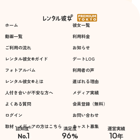
2時間
10時間
したいです。
ホーム
彼女一覧
動画一覧
利用料金
ご利用の流れ
お知らせ
レンタル彼女®ガイド
デートLOG
フォトアルバム
利用者の声
レンタル彼女®とは
選ばれる理由
人付き合いが不安な方へ
メディア実績
よくある質問
会員登録（無料）
ログイン
お問い合わせ
取材・メディアの方はこちら
キャスト募集
※
認知度
満足度
運営実績
1
96
10
No.
%
年
※自社調べ