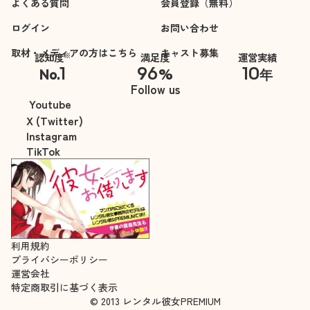
よくある質問
会員登録（無料）
ログイン
お問い合わせ
取材・メディアの方はこちら
キャスト募集
※
認知度
満足度
運営実績
1
96
10
No.
%
年
※自社調べ
Follow us
Youtube
X (Twitter)
Instagram
TikTok
利用規約
プライバシーポリシー
運営会社
特定商取引に基づく表示
© 2013 レンタル彼女PREMIUM