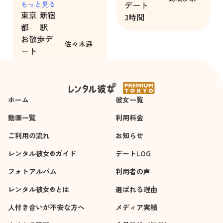
敵な方でした。
もっと見る
デート
東京
新宿
3時間
都
駅
お散歩デ
佐々木遥
ート
4時間
ホーム
彼女一覧
動画一覧
利用料金
ご利用の流れ
お知らせ
レンタル彼女®ガイド
デートLOG
フォトアルバム
利用者の声
レンタル彼女®とは
選ばれる理由
人付き合いが不安な方へ
メディア実績