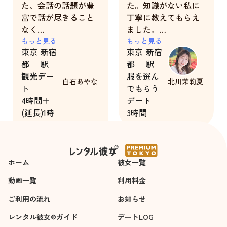
た、会話の話題が豊
た。知識がない私に
富で話が尽きること
丁寧に教えてもらえ
なく
ました。
とても楽しい時間を
もっと見る
いろんな服を似合う
もっと見る
東京
新宿
東京
新宿
過ごせました。
と言ってもらえて嬉
都
駅
都
駅
非の打ち所が無い最
しかったです。
観光デー
服を選ん
高の彼女だと思いま
帰り際まで優しく接
白石あやな
北川茉莉夏
ト
でもらう
す
して貰えました。
4時間＋
デート
(延長)1時
3時間
間
ホーム
彼女一覧
動画一覧
利用料金
ご利用の流れ
お知らせ
レンタル彼女®ガイド
デートLOG