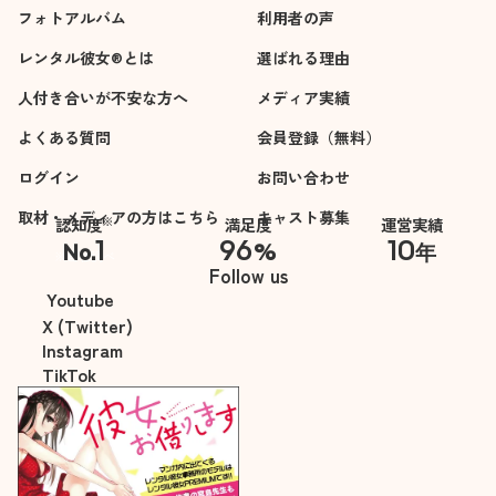
フォトアルバム
利用者の声
レンタル彼女®とは
選ばれる理由
人付き合いが不安な方へ
メディア実績
よくある質問
会員登録（無料）
ログイン
お問い合わせ
取材・メディアの方はこちら
キャスト募集
※
認知度
満足度
運営実績
1
96
10
No.
%
年
※自社調べ
Follow us
Youtube
X (Twitter)
Instagram
TikTok