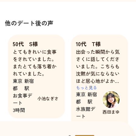
他のデート後の声
50代 S様
10代 T様
とてもきれいに食事
出会った瞬間から気
をされていました。
さくに話してくださ
またとても落ち着か
いました。こちらも
れていました。
沈黙が気にならない
東京
新宿
ほど居心地がよかっ
都
駅
たです。
もっと見る
東京
新宿
お食事デ
小池なぎさ
都
駅
ート
水族館デ
3時間
西田まゆ
ート
2時間