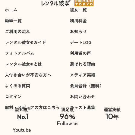
ホーム
彼女一覧
動画一覧
利用料金
ご利用の流れ
お知らせ
レンタル彼女®ガイド
デートLOG
フォトアルバム
利用者の声
レンタル彼女®とは
選ばれる理由
人付き合いが不安な方へ
メディア実績
よくある質問
会員登録（無料）
ログイン
お問い合わせ
取材・メディアの方はこちら
キャスト募集
※
認知度
満足度
運営実績
1
96
10
No.
%
年
※自社調べ
Follow us
Youtube