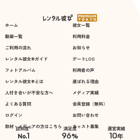
3時間
4時間
ておらず、不安もあ
りましたが、メール
でのやり取りのおか
ホーム
げで安心して当日を
彼女一覧
迎えられました。当
動画一覧
利用料金
日も終始リードして
ご利用の流れ
くれて、こちらの話
お知らせ
も楽しそうに聞いて
レンタル彼女®ガイド
デートLOG
くれたので、すごく
フォトアルバム
楽しく過ごせまし
利用者の声
た。女の子とあれだ
レンタル彼女®とは
選ばれる理由
け趣味の話を出来た
人付き合いが不安な方へ
のは初めてかもしれ
メディア実績
ません。
よくある質問
会員登録（無料）
悪い点は特に思い当
ログイン
たらないです。
お問い合わせ
また指名させていた
取材・メディアの方はこちら
キャスト募集
※
認知度
満足度
運営実績
だこうと思います。
1
96
10
No.
%
年
※自社調べ