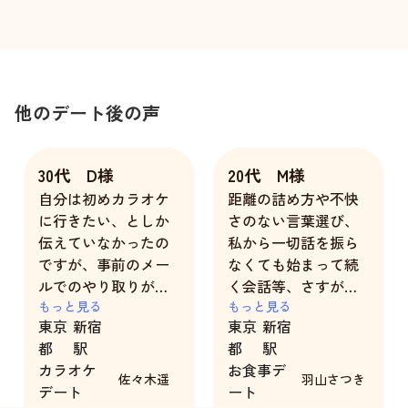
他のデート後の声
30代 D様
20代 M様
自分は初めカラオケ
距離の詰め方や不快
に行きたい、としか
さのない言葉選び、
伝えていなかったの
私から一切話を振ら
ですが、事前のメー
なくても始まって続
ルでのやり取りが非
く会話等、さすがだ
常に丁寧で、こちら
もっと見る
なぁと思いました。
もっと見る
東京
新宿
東京
新宿
の希望に合わせて
リクエストに関して
都
駅
都
駅
色々な提案をしても
も全てお応えいただ
カラオケ
お食事デ
らえました。自分は
きましたので、大変
佐々木遥
羽山さつき
デート
ート
あまりデート慣れし
満足です。