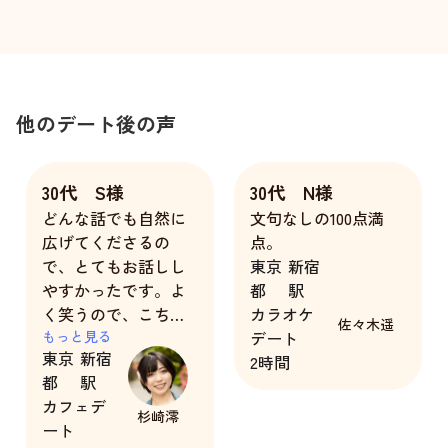
他のデート後の声
30代 S様
30代 N様
どんな話でも自然に
文句なしの100点満
広げてくださるの
点。
で、とてもお話しし
東京
新宿
やすかったです。よ
都
駅
く笑うので、こちら
カラオケ
佐々木遥
も自然に笑顔になり
もっと見る
デート
東京
新宿
ました。
2時間
都
駅
とても綺麗な方なの
カフェデ
で、少し緊張しまし
杉崎澪
ート
たが、楽しい時間を