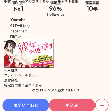
取材・メディアの方はこちら
キャスト募集
※
認知度
満足度
運営実績
1
96
10
No.
%
年
※自社調べ
Follow us
Youtube
X (Twitter)
Instagram
TikTok
利用規約
プライバシーポリシー
運営会社
特定商取引に基づく表示
© 2013 レンタル彼女PREMIUM
お問い合わせ
申込み