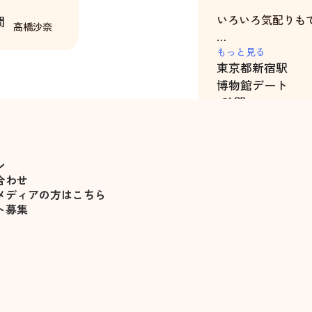
いろいろ気配りも
間
高橋沙奈
機会があればまた
もっと見る
東京都
新宿駅
す
博物館デート
5時間
ン
合わせ
メディアの方はこちら
ト募集