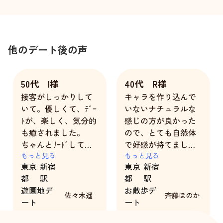
他のデート後の声
50代 I様
40代 R様
接客がしっかりして
キャラを作り込んで
いて。優しくて、ﾃﾞｰ
いないナチュラルな
ﾄが、楽しく、気分的
感じの方が良かった
も癒されました。
ので、とても自然体
ちゃんとﾘｰﾄﾞしてく
で好感が持てまし
れて、こっちが気を
もっと見る
た。
もっと見る
東京
新宿
東京
新宿
使わず安心出来まし
お互いに緊張しすぎ
都
駅
都
駅
た。とても良く、尊
てしまって、リアル
遊園地デ
お散歩デ
敬も出来ました｡
な初デート感を楽し
佐々木遥
斉藤ほのか
ート
ート
めました！
5時間
2時間