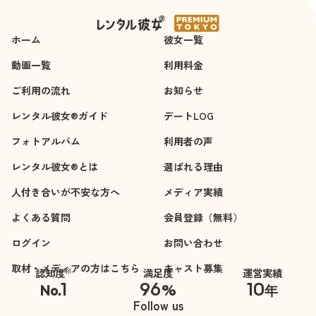
ホーム
彼女一覧
動画一覧
利用料金
ご利用の流れ
お知らせ
レンタル彼女®ガイド
デートLOG
フォトアルバム
利用者の声
レンタル彼女®とは
選ばれる理由
人付き合いが不安な方へ
メディア実績
よくある質問
会員登録（無料）
ログイン
お問い合わせ
取材・メディアの方はこちら
キャスト募集
※
認知度
満足度
運営実績
1
96
10
No.
%
年
※自社調べ
Follow us