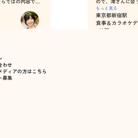
ならではの内容でし
ので、澪さんに会
れようとしていて、
ていたのですが、
もっと見る
東京都
新宿駅
で嬉しいです。
で、私の緊張を解
食事＆カラオケデ
います。また、本
4時間
を組んで歩いて、
杉崎澪
ました。
次に食事をしたの
いただき、また、
ン
思います。
合わせ
最後にカラオケに
メディアの方はこちら
た選曲(あるアニメ
ト募集
れていたと思いま
計4時間のデート
時間が過ぎました
思わず、次の日時
(笑)