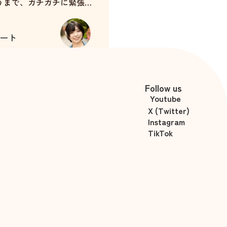
うまで、ガチガチに緊張し
初見なのに大変に気さく
こうとしてくれていたと思
ート
当の彼女みたいに自然に腕
買い物に付き合ってもらい
杉崎澪
ですが、いろいろお気遣い
楽しい会話をしてくれたと
Follow us
Youtube
X (Twitter)
行ったのですが、私の偏っ
Instagram
のアニソン)に合わせてく
TikTok
す。
でしたが、あっという間に
。
まで、聞いてしまいました