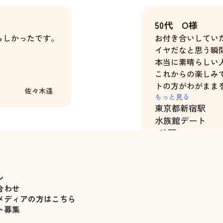
50代 O様
らしかったです。
お付き合いしてい
イヤだなと思う瞬
本当に素晴らしい
これからの楽しみ
トの方がわがまま
佐々木遥
れたら嬉しいと感
もっと見る
東京都
新宿駅
水族館デート
6時間
ン
合わせ
メディアの方はこちら
ト募集