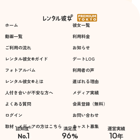
間
思います。
良い意味で緩い部分
があるので、真面目
ホーム
彼女一覧
で一生懸命な部分と
相まってかっちりし
動画一覧
利用料金
過ぎず、やるところ
ご利用の流れ
お知らせ
はしっかり仕事ので
きる絶妙なキャラク
レンタル彼女®ガイド
デートLOG
ターです。
フォトアルバム
利用者の声
後はやはり容姿や言
動に品があります。
レンタル彼女®とは
選ばれる理由
可愛い顔立ちや性格
人付き合いが不安な方へ
メディア実績
と、清楚な服装や言
動が合っています。
よくある質問
会員登録（無料）
一緒にいて心地良く
ログイン
お問い合わせ
過ごせました。
いろいろ書きました
取材・メディアの方はこちら
キャスト募集
※
認知度
満足度
運営実績
が、「可愛い」「性
1
96
10
No.
%
年
格良い」「面白い」
※自社調べ