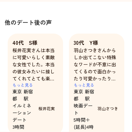
他のデート後の声
40代 S様
30代 Y様
桜井花実さんは本当
羽山さつきさんから
に可愛いらしく素敵
しか出てこない特殊
な女性でした。本当
なワードが不意に出
の彼女みたいに接し
てくるので面白かっ
てくれてとても楽し
たり可愛かったりし
い時間を過ごせまし
もっと見る
ます。他のキャスト
もっと見る
東京
新宿
東京
新宿
た。
さんには出来ない彼
都
駅
都
駅
女の武器なんじゃな
イルミネ
映画デー
いでしょうか。また
桜井花実
羽山さつき
ーション
ト
それを本人が恥じら
デート
5時間＋
う様子は誰でもファ
3時間
(延長)4時
ンになってしまうと