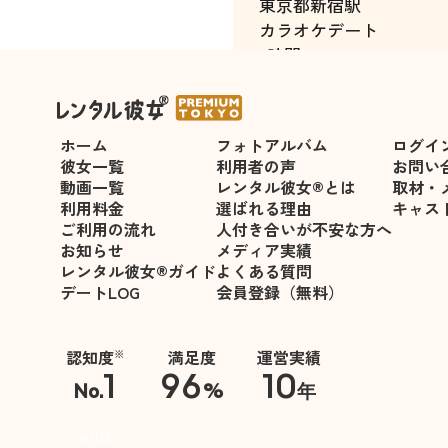
東京都
新宿駅
カラオケデート
5時間
ホーム
フォトアルバム
ログイ
彼女一覧
利用者の声
お問い
動画一覧
レンタル彼女®とは
取材・
利用料金
選ばれる理由
キャス
ご利用の流れ
人付き合いが不安な方へ
お知らせ
メディア実績
レンタル彼女®ガイド
よくある質問
デートLOG
会員登録（無料）
認知度
満足度
運営実績
※
1
96
10
No.
%
年
※自社調べ