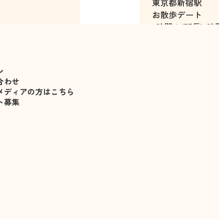
東京都
新宿駅
お散歩デート
3時間＋(延長)1時
上村美久
ン
合わせ
メディアの方はこちら
ト募集