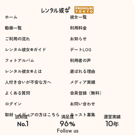
る事なく、時間があ
っという間にすぎる
ホーム
彼女一覧
本当に楽しいデート
でした。
動画一覧
利用料金
ご利用の流れ
お知らせ
50代の私に、20代の
輝きを取り戻させて
レンタル彼女®ガイド
デートLOG
くれた遥さんに心か
フォトアルバム
利用者の声
ら感謝し、お礼申し
上げます。
レンタル彼女®とは
選ばれる理由
ありがとうございま
人付き合いが不安な方へ
メディア実績
した。
よくある質問
会員登録（無料）
ログイン
お問い合わせ
取材・メディアの方はこちら
キャスト募集
※
認知度
満足度
運営実績
1
96
10
No.
%
年
※自社調べ
Follow us