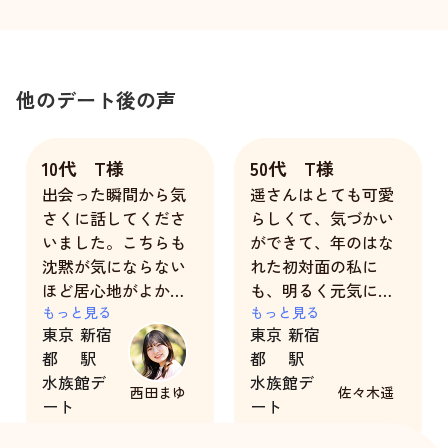
他のデート後の声
10代 T様
50代 T様
出会った瞬間から気
遥さんはとても可愛
さくに話してくださ
らしくて、気づかい
いました。こちらも
ができて、年のはな
沈黙が気にならない
れた初対面の私に
ほど居心地がよかっ
も、明るく元気に自
たです。
もっと見る
然体で接してくれる
もっと見る
東京
新宿
東京
新宿
とても優しい方でし
都
駅
都
駅
た。
水族館デ
水族館デ
西田まゆ
佐々木遥
ート
ート
デート中もお互いに
2時間
5時間
笑顔と会話が途切れ