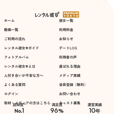
2時間
4時間
ることができまし
た。
楽しいお時間を共有
ホーム
することができ、感
彼女一覧
謝申し上げます
動画一覧
利用料金
ご利用の流れ
お知らせ
レンタル彼女®ガイド
デートLOG
フォトアルバム
利用者の声
レンタル彼女®とは
選ばれる理由
人付き合いが不安な方へ
メディア実績
よくある質問
会員登録（無料）
ログイン
お問い合わせ
取材・メディアの方はこちら
キャスト募集
※
認知度
満足度
運営実績
1
96
10
No.
%
年
※自社調べ