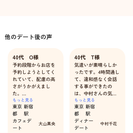
他のデート後の声
40代 O様
40代 T様
予約段階からお店を
気遣いが素晴らしか
予約しようとしてく
ったです。4時間通し
れていて、配慮の高
て、違和感なく会話
さがうかがえまし
する事ができたの
た。
は、中村さんの気遣
また、表情の豊かさ
もっと見る
かいのお陰だと思い
もっと見る
東京
新宿
東京
新宿
や相手を立てるよう
ます。
都
駅
都
駅
な姿勢にも長けてお
カフェデ
ディナー
り、ナチュラルにテ
大山真央
中村千花
ート
デート
ンポ良く話を展開す