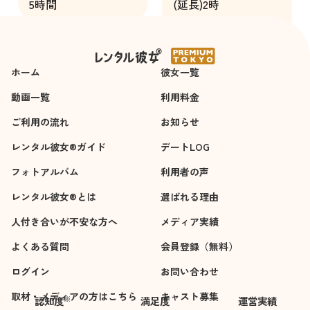
5時間
(延長)2時
ないで対応してくれ
しまっていた。
間
た所はレンタル彼女
としてもそうで無い
一人の大人の女性と
ホーム
しての良い部分だな
彼女一覧
と思います。
動画一覧
利用料金
ご利用の流れ
お知らせ
レンタル彼女®ガイド
デートLOG
フォトアルバム
利用者の声
レンタル彼女®とは
選ばれる理由
人付き合いが不安な方へ
メディア実績
よくある質問
会員登録（無料）
ログイン
お問い合わせ
取材・メディアの方はこちら
キャスト募集
※
認知度
満足度
運営実績