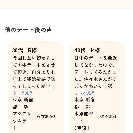
他のデート後の声
30代 R様
40代 M様
今回お互い初めまし
日中のデートを最近
ての中デートをさせ
してなかったので、
て頂き、自分よりも
デートしてみたかっ
年上で終始敬語で喋
た。佐々木さんがす
ってしまった所でも
ごくかわいくて話も
否定せずに柔らかく
もっと見る
合いそうと思った。
もっと見る
東京
新宿
東京
新宿
敬語じゃ無くても良
最初からすごく親し
都
駅
都
駅
いよと言って貰えた
みやすく、話もすご
アクアリ
水族館デ
のが凄く嬉しく、尚
く楽しかった。話題
藤井あかり
佐々木遥
ウムデー
ート
且つ明るさを常に保
も豊富で、あっとい
ト
3時間＋
ちながら焦りを見せ
う間に時間が過ぎて