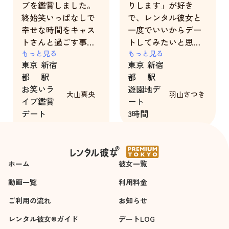
ブを鑑賞しました。
りします」が好き
終始笑いっぱなしで
で、レンタル彼女と
幸せな時間をキャス
一度でいいからデー
トさんと過ごす事が
トしてみたいと思っ
出来ました。どうも
もっと見る
て利用しました。
もっと見る
東京
新宿
東京
新宿
ありがとう。
すごく緊張してたの
都
駅
都
駅
ですが、明るく話し
お笑いラ
遊園地デ
かけくれて楽しい時
大山真央
羽山さつき
イブ鑑賞
ート
間が過ごせました。
デート
3時間
あとはアトラクショ
7時間
ンに乗ってるとき
に、ほぼ全てのセリ
フにツッコミを入れ
ホーム
彼女一覧
てて面白かったし、
一緒にいてこんなに
動画一覧
利用料金
楽しい気持ちになる
ご利用の流れ
お知らせ
人がいるんだと感動
しました。
レンタル彼女®ガイド
デートLOG