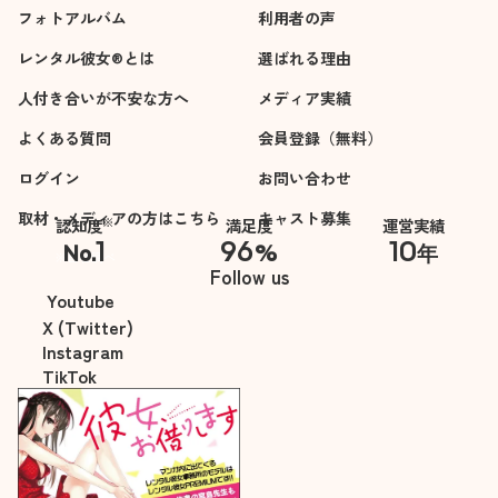
フォトアルバム
利用者の声
レンタル彼女®とは
選ばれる理由
人付き合いが不安な方へ
メディア実績
よくある質問
会員登録（無料）
ログイン
お問い合わせ
取材・メディアの方はこちら
キャスト募集
※
認知度
満足度
運営実績
1
96
10
No.
%
年
※自社調べ
Follow us
Youtube
X (Twitter)
Instagram
TikTok