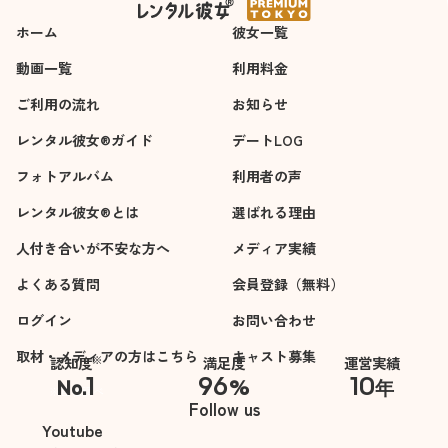
た。
て ねえねえ！ と
ホーム
人生初めてのデート
彼女一覧
いうしぐさをした
でレンタル彼女の店
り、時より見せる子
動画一覧
利用料金
長とデートでき、貴
供のようなアクセン
ご利用の流れ
重な体験ができて良
お知らせ
トがとても可愛かっ
かったです。
た！
レンタル彼女®ガイド
デートLOG
ありがとうございま
ありがとうございま
フォトアルバム
した。
利用者の声
した。
レンタル彼女®とは
選ばれる理由
人付き合いが不安な方へ
メディア実績
よくある質問
会員登録（無料）
ログイン
お問い合わせ
取材・メディアの方はこちら
キャスト募集
※
認知度
満足度
運営実績
1
96
10
No.
%
年
※自社調べ
Follow us
Youtube