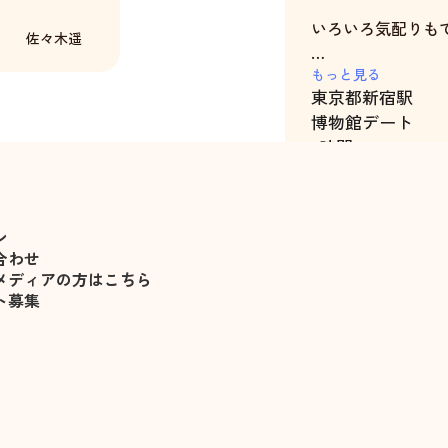
いろいろ気配りも
佐々木遥
機会があればまた
もっと見る
東京都
新宿駅
す
博物館デート
5時間
ン
合わせ
メディアの方はこちら
ト募集