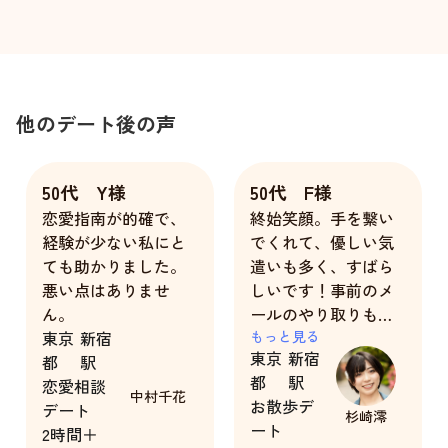
他のデート後の声
50代 Y様
50代 F様
恋愛指南が的確で、
終始笑顔。手を繋い
経験が少ない私にと
でくれて、優しい気
ても助かりました。
遣いも多く、すばら
悪い点はありませ
しいです！事前のメ
ん。
ールのやり取りも密
東京
新宿
でどんどんデート当
もっと見る
東京
新宿
都
駅
日へワクワク感が高
都
駅
恋愛相談
まりました。
中村千花
お散歩デ
デート
杉崎澪
ート
2時間＋