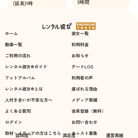
3時間
(延長)1時
間
ホーム
彼女一覧
動画一覧
利用料金
ご利用の流れ
お知らせ
レンタル彼女®ガイド
デートLOG
フォトアルバム
利用者の声
レンタル彼女®とは
選ばれる理由
人付き合いが不安な方へ
メディア実績
よくある質問
会員登録（無料）
ログイン
お問い合わせ
取材・メディアの方はこちら
キャスト募集
※
認知度
満足度
運営実績