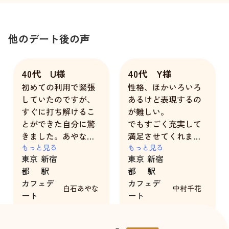
他のデート後の声
40代 U様
40代 Y様
初めての利用で緊張
性格、ほかいろいろ
していたのですが、
あるけど表現するの
すぐに打ち解けるこ
が難しい。
とができた自分に驚
でもすごく充実して
きました。あやなさ
満足させてくれま
んのお気遣いのお陰
もっと見る
す。
もっと見る
東京
新宿
東京
新宿
です。
都
駅
都
駅
カフェデ
カフェデ
仕事柄、普段は女性
白石あやな
中村千花
ート
ート
と接する機会が少な
2時間
2時間
い私でも自然にお話
しをすることができ