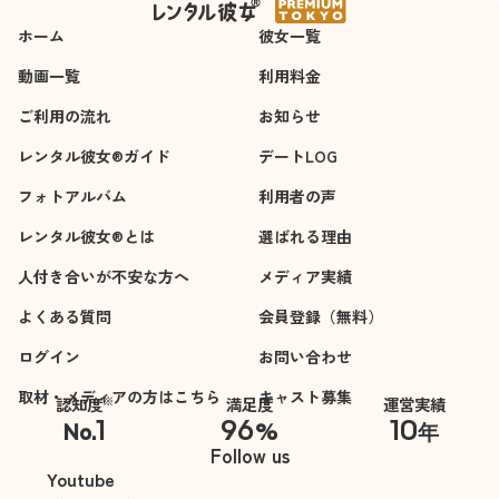
て嬉しかったです。
ホーム
仕事や趣味の話を親
彼女一覧
身に聞いてくれて、
動画一覧
利用料金
思いやりの気持ちを
ご利用の流れ
とても感じました。
お知らせ
レンタル彼女®ガイド
デートLOG
話す内容がなくなっ
フォトアルバム
たらどうしようと心
利用者の声
配していたのが嘘み
レンタル彼女®とは
選ばれる理由
たいに、あっという
人付き合いが不安な方へ
間に時間が過ぎまし
メディア実績
た。
よくある質問
会員登録（無料）
楽しい時間をありが
ログイン
とうございました。
お問い合わせ
またデートしたいと
取材・メディアの方はこちら
キャスト募集
※
認知度
満足度
運営実績
思っています。
1
96
10
No.
%
年
※自社調べ
Follow us
Youtube