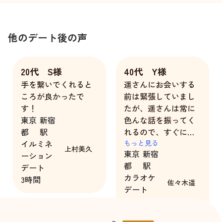
他のデート後の声
20代 S様
40代 Y様
手を繋いでくれると
遥さんにお会いする
ころが良かったで
前は緊張していまし
す！
たが、遥さんは常に
東京
新宿
色んな話を振ってく
都
駅
れるので、すぐに緊
イルミネ
張感が解けて、遥さ
もっと見る
上村美久
東京
新宿
ーション
んとのデートが終始
都
駅
デート
楽しめました。また
カラオケ
3時間
今度是非、遥さんを
佐々木遥
デート
指名致します。
4時間