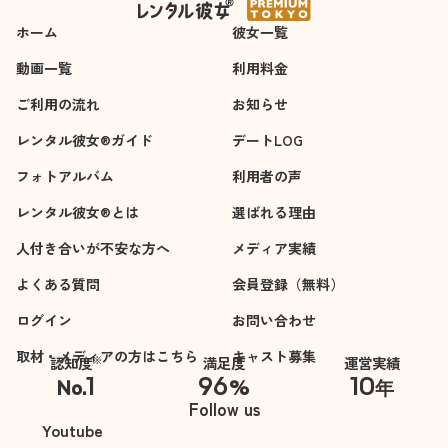
ホーム
彼女一覧
動画一覧
利用料金
ご利用の流れ
お知らせ
レンタル彼女®ガイド
デートLOG
フォトアルバム
利用者の声
レンタル彼女®とは
選ばれる理由
人付き合いが不安な方へ
メディア実績
よくある質問
会員登録（無料）
ログイン
お問い合わせ
取材・メディアの方はこちら
キャスト募集
※
認知度
満足度
運営実績
1
96
10
No.
%
年
※自社調べ
Follow us
Youtube