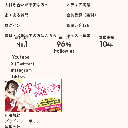
人付き合いが不安な方へ
メディア実績
よくある質問
会員登録（無料）
ログイン
お問い合わせ
取材・メディアの方はこちら
キャスト募集
※
認知度
満足度
運営実績
1
96
10
No.
%
年
※自社調べ
Follow us
Youtube
X (Twitter)
Instagram
TikTok
利用規約
プライバシーポリシー
運営会社