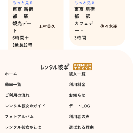
あれば是非また美久
もっと見る
ったです。
もっと見る
東京
新宿
東京
新宿
ちゃんとデートした
都
駅
都
駅
いです！
観光デー
カフェデ
上村美久
佐々木遥
ト
ート
6時間＋
3時間
(延長)2時
間
ホーム
彼女一覧
動画一覧
利用料金
ご利用の流れ
お知らせ
レンタル彼女®ガイド
デートLOG
フォトアルバム
利用者の声
レンタル彼女®とは
選ばれる理由