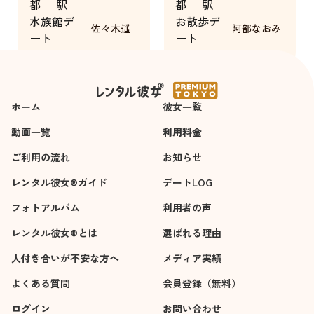
都
駅
都
駅
性格が良くて話しや
めていただく機会が
水族館デ
お散歩デ
すかった。
ありました。たとえ
佐々木遥
阿部なおみ
ート
ート
デート中に体を近づ
お世辞であったとし
3時間
4時間
けてこちらの眼を話
ても、若い女性に短
してくれた。
時間でも自分のこと
をきちんと見て認め
ホーム
彼女一覧
てもらえて、それが
何より嬉しかったで
動画一覧
利用料金
す。
ご利用の流れ
お知らせ
レンタル彼女®ガイド
デートLOG
フォトアルバム
利用者の声
レンタル彼女®とは
選ばれる理由
人付き合いが不安な方へ
メディア実績
よくある質問
会員登録（無料）
ログイン
お問い合わせ