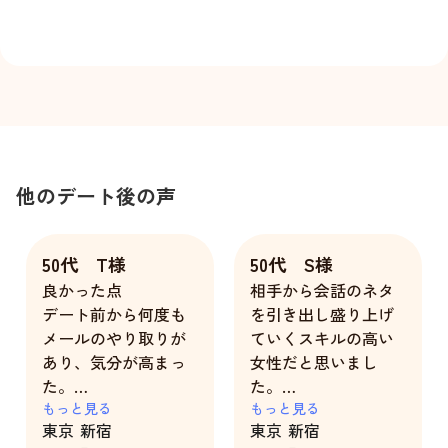
他のデート後の声
50代 T様
50代 S様
良かった点
相手から会話のネタ
デート前から何度も
を引き出し盛り上げ
メールのやり取りが
ていくスキルの高い
あり、気分が高まっ
女性だと思いまし
た。
た。
レストランの予約ま
もっと見る
またデートの後半、
もっと見る
東京
新宿
東京
新宿
でしてくれた。
私の人柄について褒