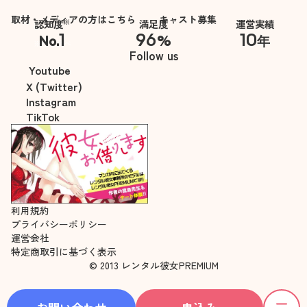
取材・メディアの方はこちら
キャスト募集
※
認知度
満足度
運営実績
1
96
10
No.
%
年
※自社調べ
Follow us
Youtube
X (Twitter)
Instagram
TikTok
利用規約
プライバシーポリシー
運営会社
特定商取引に基づく表示
© 2013 レンタル彼女PREMIUM