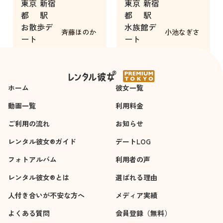
東京
新宿
東京
新宿
お互いに緊張しすぎ
できたのでとても素
都
駅
都
駅
てしまって、リアル
敵な時間を過ごすこ
お散歩デ
水族館デ
な初デート感を楽し
とができました
斉藤ほのか
小池なぎさ
ート
ート
めました！
2時間
4時間
ホーム
彼女一覧
動画一覧
利用料金
ご利用の流れ
お知らせ
レンタル彼女®ガイド
デートLOG
フォトアルバム
利用者の声
レンタル彼女®とは
選ばれる理由
人付き合いが不安な方へ
メディア実績
よくある質問
会員登録（無料）