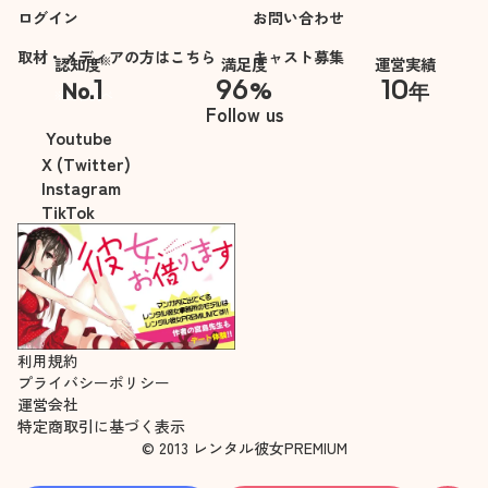
ログイン
お問い合わせ
取材・メディアの方はこちら
キャスト募集
※
認知度
満足度
運営実績
1
96
10
No.
%
年
※自社調べ
Follow us
Youtube
X (Twitter)
Instagram
TikTok
利用規約
プライバシーポリシー
運営会社
特定商取引に基づく表示
© 2013 レンタル彼女PREMIUM