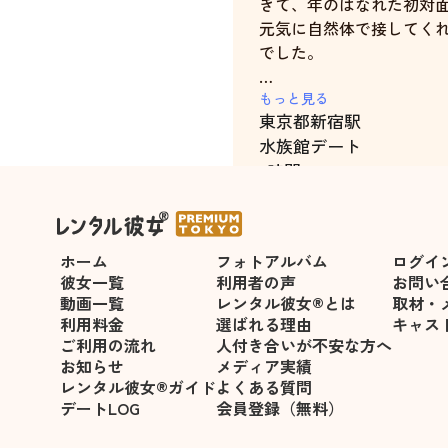
きて、年のはなれた初対
元気に自然体で接してく
でした。
デート中もお互いに笑顔
もっと見る
東京都
新宿駅
なく、時間があっという
水族館デート
しいデートでした。
5時間
50代の私に、20代の輝
た遥さんに心から感謝し
す。
ホーム
フォトアルバム
ログイ
ありがとうございました
彼女一覧
利用者の声
お問い
動画一覧
レンタル彼女®とは
取材・
利用料金
選ばれる理由
キャス
ご利用の流れ
人付き合いが不安な方へ
お知らせ
メディア実績
レンタル彼女®ガイド
よくある質問
デートLOG
会員登録（無料）