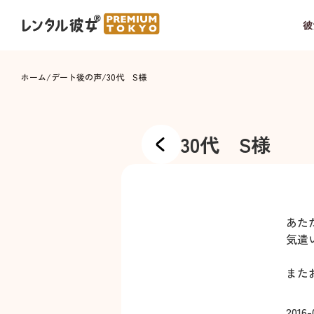
彼
ホーム
/
デート後の声
/
30代 S様
30代 S様
あた
気遣
また
2016-