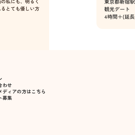
面の私にも、明るく
東京都
新宿駅
れるとても優しい方
観光デート
4時間＋(延長
と会話が途切れる事
間にすぎる本当に楽
佐々木遥
きを取り戻させてくれ
、お礼申し上げま
ン
。
合わせ
メディアの方はこちら
ト募集