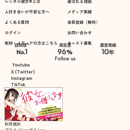
レンタル彼女®とは
選ばれる理由
人付き合いが不安な方へ
メディア実績
よくある質問
会員登録（無料）
ログイン
お問い合わせ
取材・メディアの方はこちら
キャスト募集
※
認知度
満足度
運営実績
1
96
10
No.
%
年
※自社調べ
Follow us
Youtube
X (Twitter)
Instagram
TikTok
利用規約
プライバシーポリシー