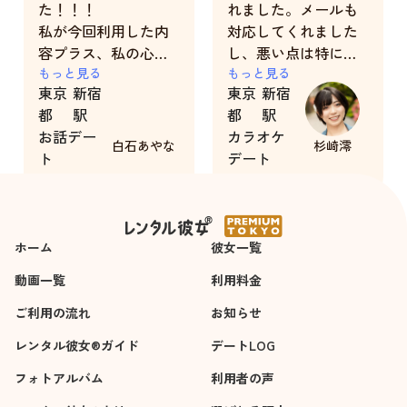
た！！！
れました。メールも
私が今回利用した内
対応してくれました
容プラス、私の心ま
し、悪い点は特にな
でも救ってくれた彼
もっと見る
いです。
もっと見る
東京
新宿
東京
新宿
女は最高で、最強で
金銭的余裕があれ
都
駅
都
駅
した。
ば、またお願いした
お話デー
カラオケ
また何かありました
いです。
白石あやな
杉崎澪
ト
デート
ら、利用してみよう
2時間
2時間
と思いました。
ホーム
彼女一覧
動画一覧
利用料金
ご利用の流れ
お知らせ
レンタル彼女®ガイド
デートLOG
フォトアルバム
利用者の声