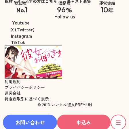
取材・メディアの方はこちら
キャスト募集
※
認知度
満足度
運営実績
1
96
10
No.
%
年
※自社調べ
Follow us
Youtube
X (Twitter)
Instagram
TikTok
利用規約
プライバシーポリシー
運営会社
特定商取引に基づく表示
© 2013 レンタル彼女PREMIUM
お問い合わせ
申込み