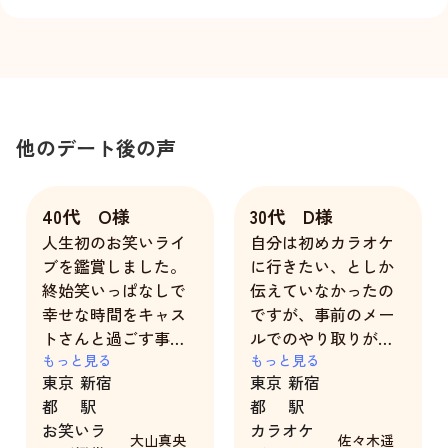
他のデート後の声
40代 O様
30代 D様
人生初のお笑いライ
自分は初めカラオケ
ブを鑑賞しました。
に行きたい、としか
終始笑いっぱなしで
伝えていなかったの
幸せな時間をキャス
ですが、事前のメー
トさんと過ごす事が
ルでのやり取りが非
出来ました。どうも
もっと見る
常に丁寧で、こちら
もっと見る
東京
新宿
東京
新宿
ありがとう。
の希望に合わせて
都
駅
都
駅
色々な提案をしても
お笑いラ
カラオケ
らえました。自分は
大山真央
佐々木遥