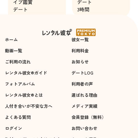
イブ鑑賞
デート
あまりデート慣れし
デート
3時間
ておらず、不安もあ
7時間
りましたが、メール
でのやり取りのおか
げで安心して当日を
ホーム
彼女一覧
迎えられました。当
日も終始リードして
動画一覧
利用料金
くれて、こちらの話
ご利用の流れ
お知らせ
も楽しそうに聞いて
くれたので、すごく
レンタル彼女®ガイド
デートLOG
楽しく過ごせまし
フォトアルバム
利用者の声
た。女の子とあれだ
け趣味の話を出来た
レンタル彼女®とは
選ばれる理由
のは初めてかもしれ
人付き合いが不安な方へ
メディア実績
ません。
悪い点は特に思い当
よくある質問
会員登録（無料）
たらないです。
ログイン
お問い合わせ
また指名させていた
だこうと思います。