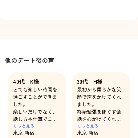
他のデート後の声
40代 K様
30代 H様
とても楽しい時間を
最初から柔らかな笑
過ごすことができま
顔で声をかけてくれ
した。
ました。
楽しいだけでなく、
終始緊張をほぐす会
話し方や仕草でこち
話を心がけてくれて
らに踏み込んで来て
もっと見る
楽しい時間を過ごせ
もっと見る
東京
新宿
東京
新宿
くれるところが嬉し
ました。