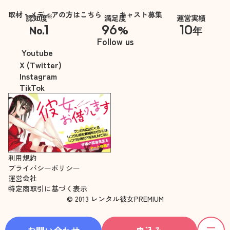
取材・メディアの方はこちら
キャスト募集
※
認知度
満足度
運営実績
1
96
10
No.
%
年
※自社調べ
Follow us
Youtube
X (Twitter)
Instagram
TikTok
利用規約
プライバシーポリシー
運営会社
特定商取引に基づく表示
© 2013 レンタル彼女PREMIUM