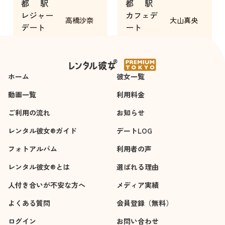
都
駅
都
駅
かった。
会話も盛り上がっ
レジャー
カフェデ
お別れしてから《そ
て、聞き上手かつ優
高橋沙奈
大山真央
デート
ート
ういえば初めまして
しさに溢れて心温ま
4時間
２時間
だったな》と思い出
りました。
すくらい、仲良く一
事前のメールでの打
緒にいられてとても
ち合わせなど、フォ
ホーム
幸せでした。
彼女一覧
ローや準備含めて、
本当に最高の方だと
動画一覧
利用料金
思います。
ご利用の流れ
お知らせ
レンタル彼女®ガイド
デートLOG
フォトアルバム
利用者の声
レンタル彼女®とは
選ばれる理由
人付き合いが不安な方へ
メディア実績
よくある質問
会員登録（無料）
ログイン
お問い合わせ