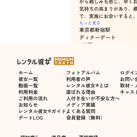
がら親しみも感じ、早く
気持ちの高まりがあり、
で、実施にお会いすると
居る 私の所に駆け寄って
もっと見る
東京都
新宿駅
もう完璧でした。
ディナーデート
初めてとは思えない、見
4時間
た。
この日は、いつもデート
トさんとのｗデートとい
ホーム
フォトアルバム
ログイ
トさんとのデートでした
彼女一覧
利用者の声
お問い
１人の時とは違う明るさ
動画一覧
レンタル彼女®とは
取材・
増して、より一層最高の
利用料金
選ばれる理由
キャス
またデートをお願いした
ご利用の流れ
人付き合いが不安な方へ
お知らせ
メディア実績
レンタル彼女®ガイド
よくある質問
デートLOG
会員登録（無料）
※