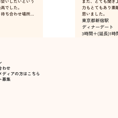
お会いしたいという
また、とても聞き
最高でした。
力もとてもあり素
、待ち合わせ場所に
思いました。
来る姿の段階から、
東京都
新宿駅
ディナーデート
事な彼女っぷりでし
3時間＋(延長)1時
佐々木遥
して頂いてるキャス
うか、２名のキャス
ン
。
合わせ
も、親しみやすさも
メディアの方はこちら
彼女でした。
ト募集
いです。