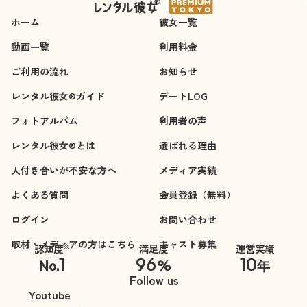
ホーム
彼女一覧
動画一覧
利用料金
ご利用の流れ
お知らせ
レンタル彼女®ガイド
デートLOG
フォトアルバム
利用者の声
レンタル彼女®とは
選ばれる理由
人付き合いが不安な方へ
メディア実績
よくある質問
会員登録（無料）
ログイン
お問い合わせ
取材・メディアの方はこちら
キャスト募集
※
認知度
満足度
運営実績
1
96
10
No.
%
年
※自社調べ
Follow us
Youtube