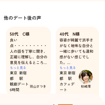
他のデート後の声
50代 C様
40代 N様
良い
容姿が綺麗で派手さ
点・・・・・・・・・
がなく地味な自分と
人の話を丁寧に聞き、
一緒に歩いても違和
正確に理解し、自分の
感がない感じでし
意見を伝えるところ
た。
改善すべき
もっと見る
会話もはずみ、型に
もっと見る
東京
新宿
東京
新宿
点・・・・・・特にあ
はまった感じもな
都
駅
都
駅
りません。あのままで
く、自然なデートが
観劇デート
カフェデ
OK
できました。
羽山さつき
杉崎澪
6時間
ート
2時間