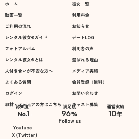
ホーム
彼女一覧
動画一覧
利用料金
ご利用の流れ
お知らせ
レンタル彼女®ガイド
デートLOG
フォトアルバム
利用者の声
レンタル彼女®とは
選ばれる理由
人付き合いが不安な方へ
メディア実績
よくある質問
会員登録（無料）
ログイン
お問い合わせ
取材・メディアの方はこちら
キャスト募集
※
認知度
満足度
運営実績
1
96
10
No.
%
年
※自社調べ
Follow us
Youtube
X (Twitter)