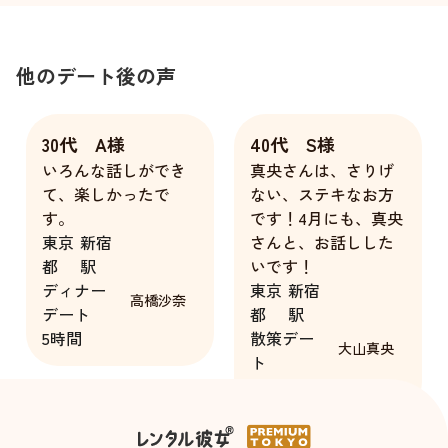
他のデート後の声
30代 A様
40代 S様
いろんな話しができ
真央さんは、さりげ
て、楽しかったで
ない、ステキなお方
す。
です！4月にも、真央
東京
新宿
さんと、お話しした
都
駅
いです！
ディナー
東京
新宿
高橋沙奈
デート
都
駅
5時間
散策デー
大山真央
ト
3時間