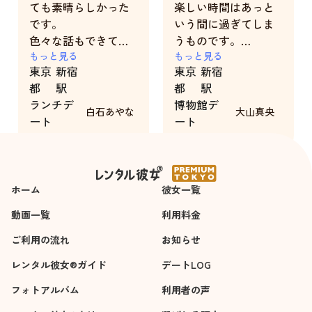
ても素晴らしかった
楽しい時間はあっと
です。
いう間に過ぎてしま
色々な話もできて楽
うものです。
しい時間を過ごすこ
もっと見る
今年はキャストさん
もっと見る
東京
新宿
東京
新宿
とができました。あ
の沢山の笑顔に癒さ
都
駅
都
駅
りがとうございまし
れました。
ランチデ
博物館デ
た。
どうもありがとう。
白石あやな
大山真央
ート
ート
3時間
7時間
ホーム
彼女一覧
動画一覧
利用料金
ご利用の流れ
お知らせ
レンタル彼女®ガイド
デートLOG
フォトアルバム
利用者の声