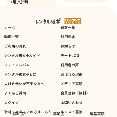
(延長)2時
いたいと思ってしま
間
うような心地良さで
した。ありがとうご
ざいます。この仕事
ホーム
の可能性や魅力を理
彼女一覧
解できて大変嬉しく
動画一覧
利用料金
思っています。笑顔
ご利用の流れ
に誇りを持って続け
お知らせ
てください。
レンタル彼女®ガイド
デートLOG
フォトアルバム
利用者の声
レンタル彼女®とは
選ばれる理由
人付き合いが不安な方へ
メディア実績
よくある質問
会員登録（無料）
ログイン
お問い合わせ
取材・メディアの方はこちら
キャスト募集
※
認知度
満足度
運営実績