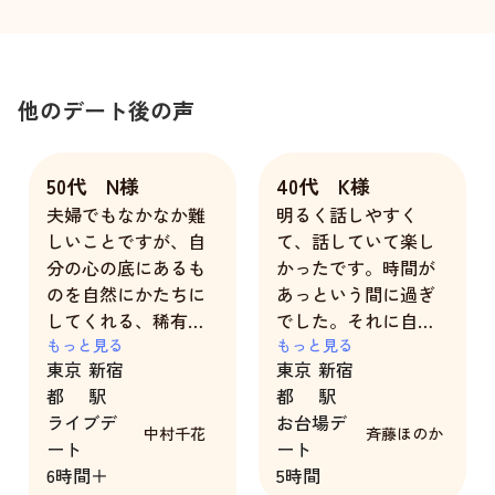
他のデート後の声
50代 N様
40代 K様
夫婦でもなかなか難
明るく話しやすく
しいことですが、自
て、話していて楽し
分の心の底にあるも
かったです。時間が
のを自然にかたちに
あっという間に過ぎ
してくれる、稀有な
でした。それに自分
女性としての魅力を
もっと見る
の話も、真剣に聞い
もっと見る
東京
新宿
東京
新宿
千花さんに感じまし
てくれた事です。
都
駅
都
駅
た。いつもぴったり
ライブデ
お台場デ
と思ったところに返
中村千花
斉藤ほのか
ート
ート
球されるキャッチボ
6時間＋
5時間
ール、ずっと続けて