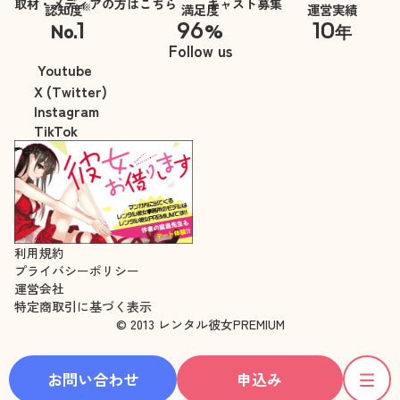
取材・メディアの方はこちら
キャスト募集
※
認知度
満足度
運営実績
1
96
10
No.
%
年
※自社調べ
Follow us
Youtube
X (Twitter)
Instagram
TikTok
利用規約
プライバシーポリシー
運営会社
特定商取引に基づく表示
© 2013 レンタル彼女PREMIUM
お問い合わせ
申込み