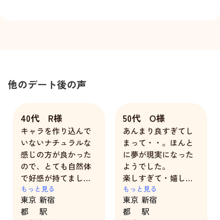
他のデート後の声
40代 R様
50代 O様
キャラを作り込んで
あんまり良すぎてし
いないナチュラルな
まって・・。ほんと
感じの方が良かった
に夢が現実になった
ので、とても自然体
ようでした。
で好感が持てまし
楽しすぎて・嬉しす
た。
もっと見る
ぎて・感謝＆感激！
もっと見る
東京
新宿
東京
新宿
お互いに緊張しすぎ
でした。
都
駅
都
駅
てしまって、リアル
すんなりと自然体で