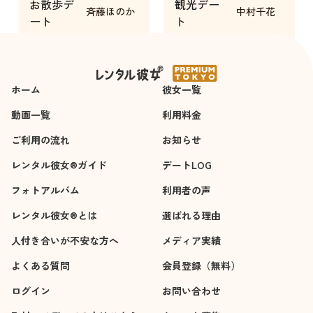
お散歩デ
観光デー
な初デート感を楽し
話せる＆すごしてい
斉藤ほのか
中村千花
ート
ト
めました！
る自分がそこにいま
2時間
7時間
した。
また、中村千花さん
にお願いしたいで
ホーム
彼女一覧
す。ぜひとも！。
動画一覧
利用料金
ご利用の流れ
お知らせ
レンタル彼女®ガイド
デートLOG
フォトアルバム
利用者の声
レンタル彼女®とは
選ばれる理由
人付き合いが不安な方へ
メディア実績
よくある質問
会員登録（無料）
ログイン
お問い合わせ