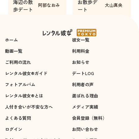
海辺の散
お散歩デ
通点だったこともあ
ました所、回答も的
阿部なおみ
大山真央
歩デート
ート
って、良い意味で自
確でした。健康面の
3時間
2時間
信がついた気がしま
助言を受け入れるこ
す。
とで幾分気が楽にな
同時に、そういった
りました。
ホーム
ことを話してもいい
彼女一覧
かなと思わせてくれ
動画一覧
利用料金
た空気感がとても印
ご利用の流れ
象的でした。
お知らせ
また、自分の趣味で
レンタル彼女®ガイド
デートLOG
ある鉄道や航空関係
フォトアルバム
の話でも盛り上がる
利用者の声
ことができ、阿部さ
レンタル彼女®とは
選ばれる理由
まの話題の豊富さに
人付き合いが不安な方へ
驚くとともに、本当
メディア実績
に楽しい時間を過ご
よくある質問
会員登録（無料）
させていただきまし
ログイン
た。またぜひお会い
お問い合わせ
したいです。