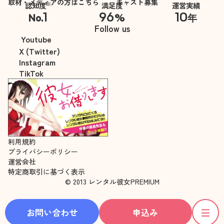
取材・メディアの方はこちら
キャスト募集
※
認知度
満足度
運営実績
1
96
10
No.
%
年
※自社調べ
Follow us
Youtube
X (Twitter)
Instagram
TikTok
利用規約
プライバシーポリシー
運営会社
特定商取引に基づく表示
© 2013 レンタル彼女PREMIUM
お問い合わせ
申込み