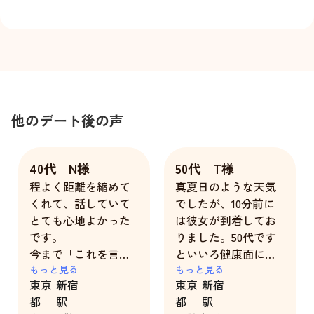
他のデート後の声
40代 N様
50代 T様
程よく距離を縮めて
真夏日のような天気
くれて、話していて
でしたが、10分前に
とても心地よかった
は彼女が到着してお
です。
りました。50代です
今まで「これを言っ
といいろ健康面にも
たら女性から変に思
もっと見る
感心を持つ時期でも
もっと見る
東京
新宿
東京
新宿
われるかな」と思っ
ありましたので、健
都
駅
都
駅
ていたことが実は共
康面に関して相談し