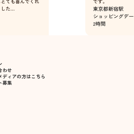
もとても喜んでくれ
です。
ました
東京都
新宿駅
し落ち込んでました
ショッピングデー
てくれて、とても励
2時間
刺さりました！
一ノ瀬かれん
ン
合わせ
メディアの方はこちら
ト募集