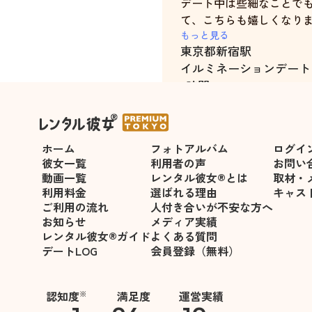
デート中は些細なことで
て、こちらも嬉しくなり
当日はプライベートで少
もっと見る
東京都
新宿駅
が、寄り添って話を聞い
イルミネーションデート
まされました
3時間
彼女さんの優しさが心に
ホーム
フォトアルバム
ログイ
彼女一覧
利用者の声
お問い
動画一覧
レンタル彼女®とは
取材・
利用料金
選ばれる理由
キャス
ご利用の流れ
人付き合いが不安な方へ
お知らせ
メディア実績
レンタル彼女®ガイド
よくある質問
デートLOG
会員登録（無料）
認知度
満足度
運営実績
※