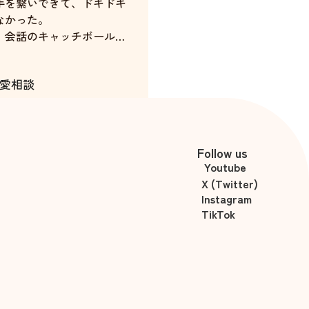
手を繋いできて、ドキドキ
なかった。
、会話のキャッチボールの
に合わせて作戦を立ててく
愛相談
を残してくださるなど、丁
いた。
中村千花
セージのやり取りも手厚く
げてくれた。
Follow us
Youtube
X (Twitter)
Instagram
TikTok