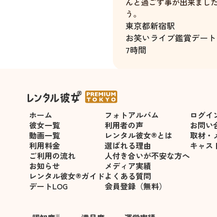
んと過ごす事が出来まし
う。
東京都
新宿駅
お笑いライブ鑑賞デート
7時間
ホーム
フォトアルバム
ログイ
彼女一覧
利用者の声
お問い
動画一覧
レンタル彼女®とは
取材・
利用料金
選ばれる理由
キャス
ご利用の流れ
人付き合いが不安な方へ
お知らせ
メディア実績
レンタル彼女®ガイド
よくある質問
デートLOG
会員登録（無料）
※