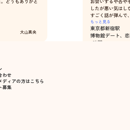
た。どうもありがと
お会いするや否や
したが悪い気はし
すごく話が弾んで
練習になった。
もっと見る
東京都
新宿駅
また、自分の特性
大山真央
博物館デート、恋
ださったり、メモ
3時間
寧にご指導いただ
事前・事後のメッ
て、気分を盛り上
ン
合わせ
メディアの方はこちら
ト募集