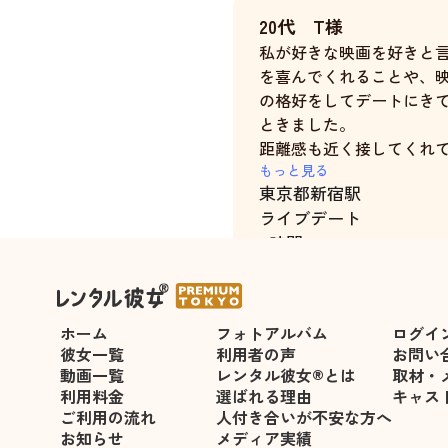
20代 T様
私が好きな映画を好きと
を喜んでくれることや、
の格好をしてデートにき
ときました。
距離感も近く接してくれ
じず、ずっと明るくいて
もっと見る
東京都
新宿駅
ました。本当に楽しかっ
ライブデート
4時間
ホーム
フォトアルバム
ログイ
彼女一覧
利用者の声
お問い
動画一覧
レンタル彼女®とは
取材・
利用料金
選ばれる理由
キャス
ご利用の流れ
人付き合いが不安な方へ
お知らせ
メディア実績