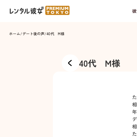
彼
ホーム
/
デート後の声
/
40代 M様
40代 M様
た
相
年
デ
相
た