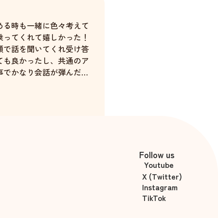
める時も一緒に色々考えて
乗ってくれて嬉しかった！
顔で話を聞いてくれ受け答
ても良かったし、共通のア
事でかなり会話が弾んだ。
た犬カフェもとても楽しん
かった！
斉藤ほのか
Follow us
Youtube
X (Twitter)
Instagram
TikTok