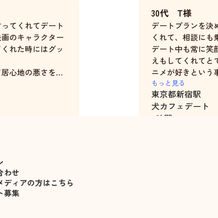
30代 T様
言ってくれてデート
デートプランを決
映画のキャラクター
くれて、相談にも
てくれた時にはグッ
デート中も常に笑
えもしてくれてと
て居心地の悪さを感
ニメが好きという
くれて元気をもらえ
初めてと言ってい
もっと見る
東京都
新宿駅
たです。
でくれていて嬉し
犬カフェデート
7時間
桜井花実
ン
合わせ
メディアの方はこちら
ト募集