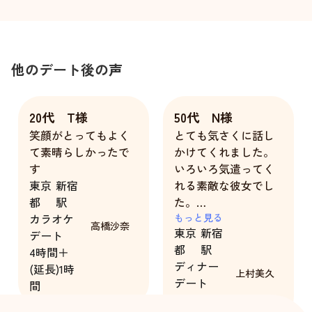
他のデート後の声
20代 T様
50代 N様
笑顔がとってもよく
とても気さくに話し
て素晴らしかったで
かけてくれました。
す
いろいろ気遣ってく
東京
新宿
れる素敵な彼女でし
都
駅
た。
カラオケ
また、会いたくなり
もっと見る
高橋沙奈
東京
新宿
デート
ました。
都
駅
4時間＋
ディナー
(延長)1時
上村美久
デート
間
3時間