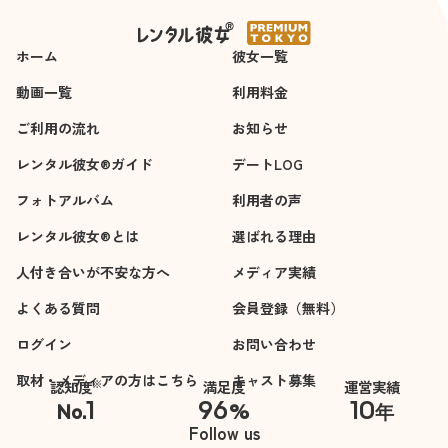
ホーム
彼女一覧
動画一覧
利用料金
ご利用の流れ
お知らせ
レンタル彼女®ガイド
デートLOG
フォトアルバム
利用者の声
レンタル彼女®とは
選ばれる理由
人付き合いが不安な方へ
メディア実績
よくある質問
会員登録（無料）
ログイン
お問い合わせ
取材・メディアの方はこちら
キャスト募集
※
認知度
満足度
運営実績
1
96
10
No.
%
年
※自社調べ
Follow us