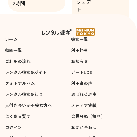
フェデー
2時間
感動しました。キャ
ト
スト様の努力なども
3時間
しっかり伝わってき
て楽しかったです。
今度も是非近いうち
ホーム
彼女一覧
に利用したいと思い
ました。
動画一覧
利用料金
ありがとうございま
ご利用の流れ
お知らせ
す。
レンタル彼女®ガイド
デートLOG
フォトアルバム
利用者の声
レンタル彼女®とは
選ばれる理由
人付き合いが不安な方へ
メディア実績
よくある質問
会員登録（無料）
ログイン
お問い合わせ