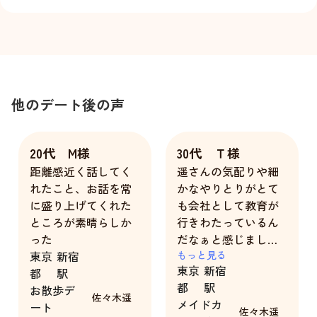
他のデート後の声
20代 M様
30代 Ｔ様
距離感近く話してく
遥さんの気配りや細
れたこと、お話を常
かなやりとりがとて
に盛り上げてくれた
も会社として教育が
ところが素晴らしか
行きわたっているん
った
だなぁと感じまし
東京
新宿
た。
もっと見る
東京
新宿
都
駅
本当に一緒にいる時
都
駅
お散歩デ
間は自分の彼女だと
佐々木遥
メイドカ
ート
思わせて頂ける所に
佐々木遥