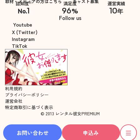
取材・メディアの方はこちら
キャスト募集
※
認知度
満足度
運営実績
1
96
10
No.
%
年
※自社調べ
Follow us
Youtube
X (Twitter)
Instagram
TikTok
利用規約
プライバシーポリシー
運営会社
特定商取引に基づく表示
© 2013 レンタル彼女PREMIUM
お問い合わせ
申込み