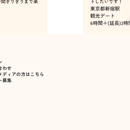
時間ぎりぎりまで楽
トしたいです！
東京都
新宿駅
たが、随分楽しませ
観光デート
6時間＋(延長)2時
見送ってくれた事も
中村千花
で申し込みたいと思
ン
一切ありません。
合わせ
メディアの方はこちら
ト募集