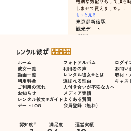
格別な気配りもして頂き
しませて貰えました。
僅か５時間のデートでし
もっと見る
東京都
新宿駅
て貰えました。
観光デート
最後も地下鉄の入口まで
5時間
気分良かったです。
ぜひまた、中村千花さん
っています。
ホーム
フォトアルバム
ログイ
悪い点や改善すべき点は
彼女一覧
利用者の声
お問い
動画一覧
レンタル彼女®とは
取材・
利用料金
選ばれる理由
キャス
ご利用の流れ
人付き合いが不安な方へ
お知らせ
メディア実績
レンタル彼女®ガイド
よくある質問
デートLOG
会員登録（無料）
認知度
満足度
運営実績
※