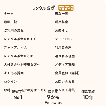
ンに乗ってるとき
に、ほぼ全てのセリ
ホーム
彼女一覧
フにツッコミを入れ
てて面白かったし、
動画一覧
利用料金
一緒にいてこんなに
ご利用の流れ
お知らせ
楽しい気持ちになる
人がいるんだと感動
レンタル彼女®ガイド
デートLOG
しました。
フォトアルバム
利用者の声
レンタル彼女®とは
選ばれる理由
人付き合いが不安な方へ
メディア実績
よくある質問
会員登録（無料）
ログイン
お問い合わせ
取材・メディアの方はこちら
キャスト募集
※
認知度
満足度
運営実績
1
96
10
No.
%
年
※自社調べ
Follow us