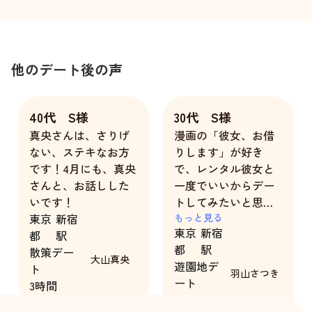
他のデート後の声
40代 S様
30代 S様
真央さんは、さりげ
漫画の「彼女、お借
ない、ステキなお方
りします」が好き
です！4月にも、真央
で、レンタル彼女と
さんと、お話しした
一度でいいからデー
いです！
トしてみたいと思っ
東京
新宿
て利用しました。
もっと見る
東京
新宿
都
駅
すごく緊張してたの
都
駅
散策デー
ですが、明るく話し
大山真央
遊園地デ
ト
かけくれて楽しい時
羽山さつき
ート
3時間
間が過ごせました。
3時間
あとはアトラクショ