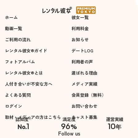
心を奪われました
(*_*)
ホーム
彼女一覧
気づかないうちにそ
動画一覧
利用料金
っと私に寄り添って
ご利用の流れ
お知らせ
いただくなど、最高
レベルの彼女さんだ
レンタル彼女®ガイド
デートLOG
と思います。
フォトアルバム
利用者の声
たぶん経験値やスキ
ルではなく、澪ちゃ
レンタル彼女®とは
選ばれる理由
んの 素直な性格と人
人付き合いが不安な方へ
メディア実績
柄の良さだと思いま
す(#^.^#)
よくある質問
会員登録（無料）
ログイン
お問い合わせ
楽しいデートありが
とうございまし
取材・メディアの方はこちら
キャスト募集
※
認知度
満足度
運営実績
た！！
1
96
10
No.
%
年
※自社調べ
Follow us