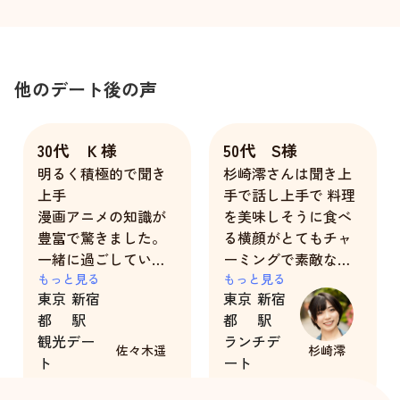
他のデート後の声
30代 Ｋ様
50代 S様
明るく積極的で聞き
杉崎澪さんは聞き上
上手
手で話し上手で 料理
漫画アニメの知識が
を美味しそうに食べ
豊富で驚きました。
る横顔がとてもチャ
一緒に過ごしていて
ーミングで素敵な彼
とても楽しかったで
もっと見る
女さんで、終始 楽し
もっと見る
東京
新宿
東京
新宿
す。
くおしゃべりしまし
都
駅
都
駅
た！
観光デー
ランチデ
佐々木遥
杉崎澪
ト
ート
そして遠すぎず 近す
3時間
2時間
ぎず 微妙な距離感に