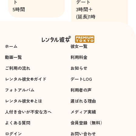
ト
デート
した。
5時間
3時間＋
僅か５時間のデート
(延長)1時
でしたが、随分楽し
間
ませて貰えました。
最後も地下鉄の入口
まで見送ってくれた
ホーム
事も気分良かったで
彼女一覧
す。
動画一覧
利用料金
ぜひまた、中村千花
ご利用の流れ
さんで申し込みたい
お知らせ
と思っています。
レンタル彼女®ガイド
デートLOG
フォトアルバム
悪い点や改善すべき
利用者の声
点は一切ありませ
レンタル彼女®とは
選ばれる理由
ん。
人付き合いが不安な方へ
メディア実績
よくある質問
会員登録（無料）
ログイン
お問い合わせ