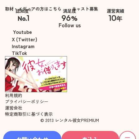
取材・メディアの方はこちら
キャスト募集
※
認知度
満足度
運営実績
1
96
10
No.
%
年
※自社調べ
Follow us
Youtube
X (Twitter)
Instagram
TikTok
利用規約
プライバシーポリシー
運営会社
特定商取引に基づく表示
© 2013 レンタル彼女PREMIUM