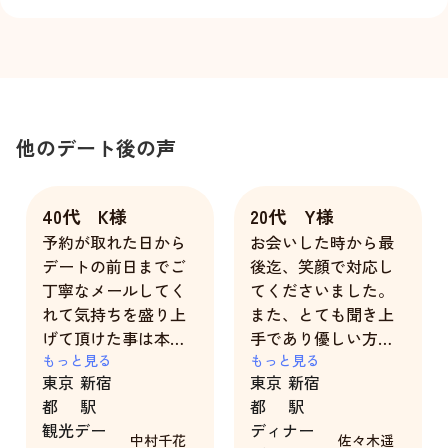
他のデート後の声
40代 K様
20代 Y様
予約が取れた日から
お会いした時から最
デートの前日までご
後迄、笑顔で対応し
丁寧なメールしてく
てくださいました。
れて気持ちを盛り上
また、とても聞き上
げて頂けた事は本当
手であり優しい方で
に嬉しかったです。
もっと見る
包容力もとてもあり
もっと見る
東京
新宿
東京
新宿
格別な気配りもして
素敵な方でそこが良
都
駅
都
駅
頂き時間ぎりぎりま
い点だと思いまし
観光デー
ディナー
で楽しませて貰えま
た。
中村千花
佐々木遥