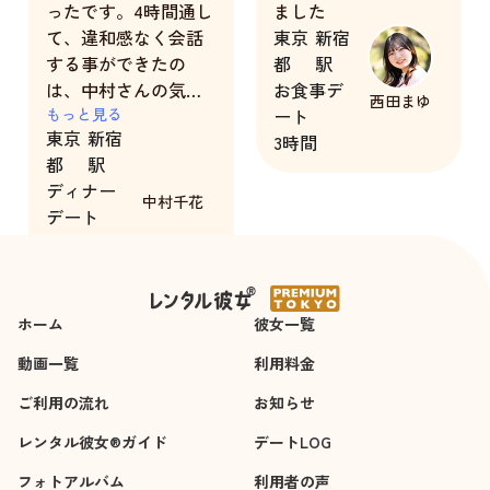
ったです。4時間通し
ました
て、違和感なく会話
東京
新宿
する事ができたの
都
駅
は、中村さんの気遣
お食事デ
西田まゆ
かいのお陰だと思い
もっと見る
ート
東京
新宿
ます。
3時間
都
駅
ディナー
中村千花
デート
4時間
ホーム
彼女一覧
動画一覧
利用料金
ご利用の流れ
お知らせ
レンタル彼女®ガイド
デートLOG
フォトアルバム
利用者の声