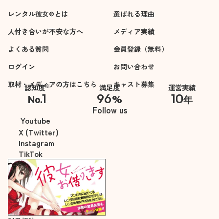
レンタル彼女®とは
選ばれる理由
人付き合いが不安な方へ
メディア実績
よくある質問
会員登録（無料）
ログイン
お問い合わせ
取材・メディアの方はこちら
キャスト募集
※
認知度
満足度
運営実績
1
96
10
No.
%
年
※自社調べ
Follow us
Youtube
X (Twitter)
Instagram
TikTok