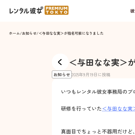
彼
ホーム
/
お知らせ
/
＜与田なな実＞が指名可能になりました
＜与田なな実＞
お知らせ
2025
年
9
月
19
日に投稿
いつもレンタル彼女事務局のブ
研修を行っていた
＜与田なな実
真面目でちょっと不器用だけど