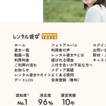
＜吉川こゆき＞が指名可能にな
ホーム
フォトアルバム
ログイ
彼女一覧
利用者の声
お問い
動画一覧
レンタル彼女®とは
取材・
利用料金
選ばれる理由
キャス
ご利用の流れ
人付き合いが不安な方へ
お知らせ
メディア実績
レンタル彼女®ガイド
よくある質問
デートLOG
会員登録（無料）
認知度
満足度
運営実績
※
1
96
10
No.
%
年