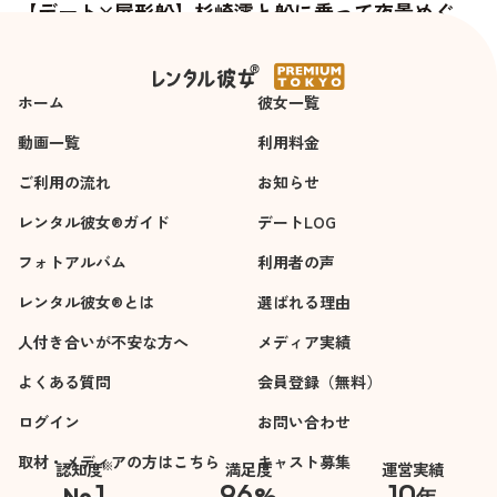
【デート×屋形船】杉崎澪と船に乗って夜景めぐ
り。気取らない、でも少し特別な夜を過ごす
ホーム
彼女一覧
動画一覧
利用料金
ご利用の流れ
お知らせ
レンタル彼女®ガイド
デートLOG
フォトアルバム
利用者の声
レンタル彼女®とは
選ばれる理由
人付き合いが不安な方へ
メディア実績
よくある質問
会員登録（無料）
ログイン
お問い合わせ
取材・メディアの方はこちら
キャスト募集
※
認知度
満足度
運営実績
1
96
10