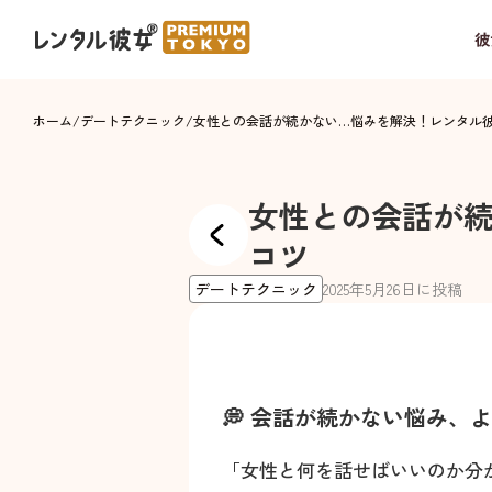
彼
ホーム
/
デートテクニック
/
女性との会話が続かない…悩みを解決！レンタル彼
女性との会話が続
コツ
デートテクニック
2025
年
5
月
26
日に投稿
💭 会話が続かない悩み、
「女性と何を話せばいいのか分