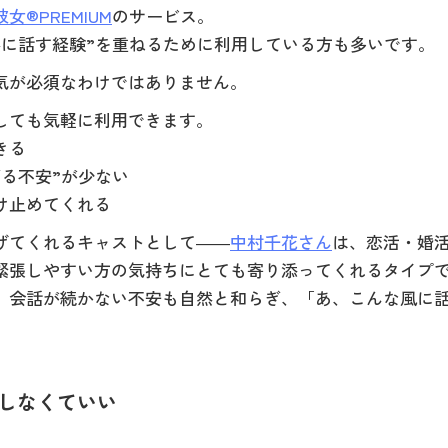
女®PREMIUM
のサービス。
然に話す経験”を重ねるために利用している方も多いです。
気が必須なわけではありません。
しても気軽に利用できます。
きる
る不安”が少ない
け止めてくれる
げてくれるキャストとして――
中村千花さん
は、恋活・婚
緊張しやすい方の気持ちにとても寄り添ってくれるタイプ
、会話が続かない不安も自然と和らぎ、「あ、こんな風に
としなくていい