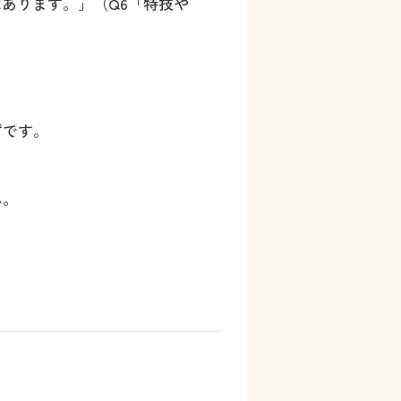
あります。」（Q6「特技や
ずです。
ん。