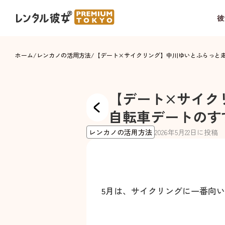
彼
ホーム
/
レンカノの活用方法
/
【デート×サイクリング】中川ゆいとふらっと
【デート×サイク
自転車デートのす
レンカノの活用方法
2026
年
5
月
22
日に投稿
5月は、サイクリングに一番向