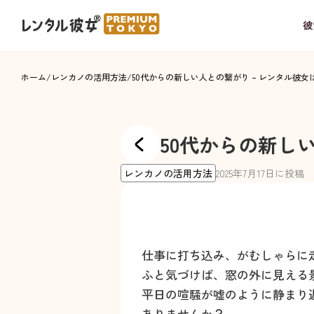
彼
ホーム
/
レンカノの活用方法
/
50代からの新しい人との繋がり – レンタル彼
50代からの新し
レンカノの活用方法
2025
年
7
月
17
日に投稿
仕事に打ち込み、がむしゃらに
ふと気づけば、窓の外に見える
平日の喧騒が嘘のように静まり
ありませんか？